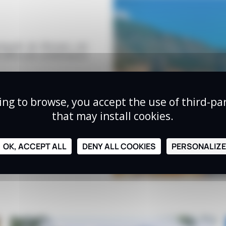
ncipauté de Monaco est
t offre une combinaison
ing to browse, you accept the use of third-par
that may install cookies.
OK, ACCEPT ALL
DENY ALL COOKIES
PERSONALIZ